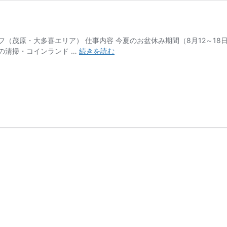
（茂原・大多喜エリア） 仕事内容 今夏のお盆休み期間（8月12～1
求
の清掃・コインランド …
続きを読む
人
募
集
【小
沢
工
務
店】