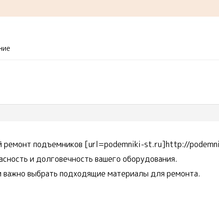
ние
ремонт подъемников [url=podemniki-st.ru]http://podemni
асность и долговечность вашего оборудования.
и важно выбрать подходящие материалы для ремонта.