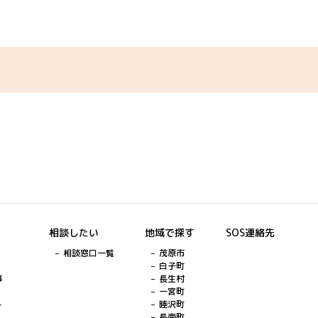
相談したい
地域で探す
SOS連絡先
相談窓口一覧
茂原市
白子町
事
長生村
一宮町
ト
睦沢町
長南町