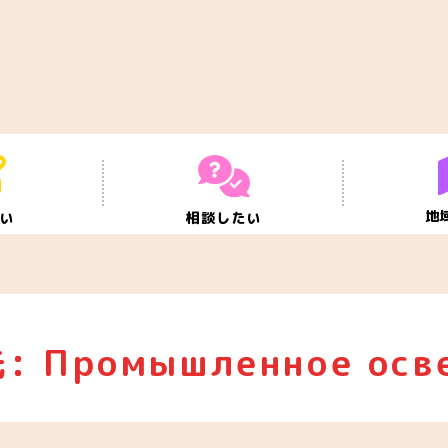
地
たい
相談したい
: Промышленное осв