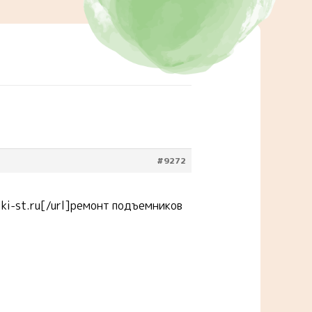
#9272
ki-st.ru[/url]ремонт подъемников