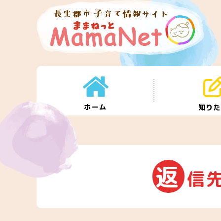
ホーム
知り
返
信先