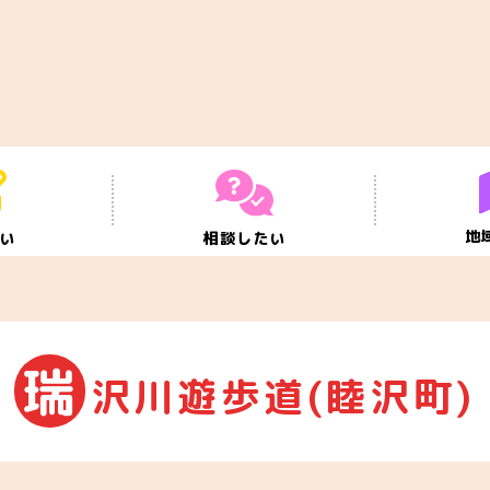
地
たい
相談したい
瑞
沢川遊歩道(睦沢町)