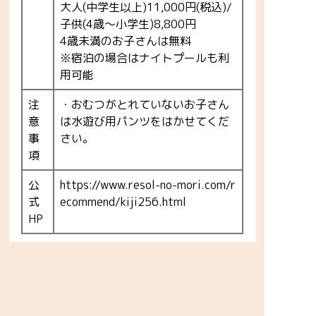
大人(中学生以上)11,000円(税込)/
子供(4歳～小学生)8,800円
4歳未満のお子さんは無料
※宿泊の場合はナイトプールも利
用可能
注
・おむつがとれていないお子さん
意
は水遊び用パンツをはかせてくだ
事
さい。
項
公
https://www.resol-no-mori.com/r
式
ecommend/kiji256.html
HP
ス
長柄町営プール
ポ
ッ
ト