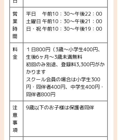
日
営
平日 午前10：30～午後22：00
業
土曜日 午前10：30～午後21：00
時
日・祝 午前10：30～午後19：00
間
料
１日800円（3歳〜小学生400円、
金
生後6ヶ月〜3歳未満無料
初回のみ別途、登録料3,300円がか
かります
スクール会員の場合は小学生300
円・同伴者400円、中学生400円・
同伴者800円
注
9歳以下のお子様は保護者同伴
意
事
項