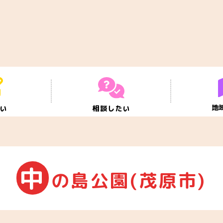
地
たい
相談したい
中
の島公園(茂原市)